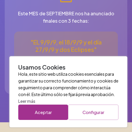
Este MES de SEPTIEMBRE nos ha anunciado
finales con 3 fechas:
"EL 9/9/9, el 18/9/9 y el día
27/9/9 y dos Eclipses"
(Un Eclipse de Luna que señala finales🌕 y
Usamos Cookies
un Eclipse de Sol que anuncia inicios🌑)
Hola, este sitio web utiliza cookies esenciales para
garantizar su correcto funcionamiento y cookies de
seguimiento para comprender cómo interactúa
con él. Este último sólo se fijará previa aprobación.
Leer más
Aceptar
Configurar