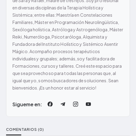
de Sara y Rafael; madre de tres hijos. Soy profesional
en diversas disciplinas de la Terapia Holística y
Sistémica; entre ellas: Maestría en Constelaciones
Familiares, Máster en Programación Neurolingüística,
Sexóloga holística, Astróloga y Astrogenóloga, Máster
Reiki, Numeróloga, Psicotaróloga, Alquimista y
Fundadora del Instituto Holístico y Sistémico Asentir
Mágico. Acompaño procesos terapéuticos
individuales y grupales; además, soy facilitadora de
Formaciones, cursos y talleres. Creé este espacio para
que sea provechoso para todas las personas que, al
igual que yo, somos buscadores de soluciones. Sean
bienvenidos. ¡Es un honor estar al servicio!
Sigueme en:
COMENTARIOS (0)