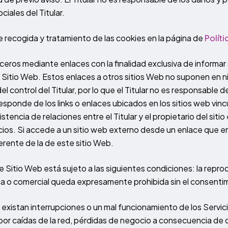
iales del Titular.
de recogida y tratamiento de las cookies en la página de
Polít
ceros mediante enlaces con la finalidad exclusiva de informar
 el Sitio Web. Estos enlaces a otros sitios Web no suponen e
l control del Titular, por lo que el Titular no es responsable d
responde de los links o enlaces ubicados en los sitios web vin
tencia de relaciones entre el Titular y el propietario del sitio
icios. Si accede a un sitio web externo desde un enlace que e
ferente de la de este sitio Web.
Sitio Web está sujeto a las siguientes condiciones: la repro
ca o comercial queda expresamente prohibida sin el consentimi
e existan interrupciones o un mal funcionamiento de los Servi
 por caídas de la red, pérdidas de negocio a consecuencia de