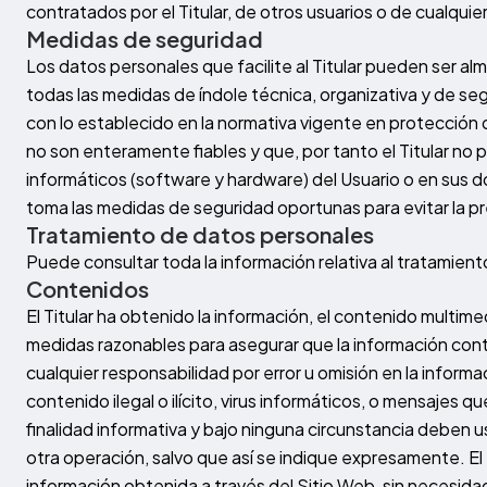
contratados por el Titular, de otros usuarios o de cualquie
Medidas de seguridad
Los datos personales que facilite al Titular pueden ser a
todas las medidas de índole técnica, organizativa y de se
con lo establecido en la normativa vigente en protección
no son enteramente fiables y que, por tanto el Titular no 
informáticos (software y hardware) del Usuario o en sus 
toma las medidas de seguridad oportunas para evitar la 
Tratamiento de datos personales
Puede consultar toda la información relativa al tratamient
Contenidos
El Titular ha obtenido la información, el contenido multime
medidas razonables para asegurar que la información conte
cualquier responsabilidad por error u omisión en la informa
contenido ilegal o ilícito, virus informáticos, o mensajes
finalidad informativa y bajo ninguna circunstancia deben 
otra operación, salvo que así se indique expresamente. El Ti
información obtenida a través del Sitio Web, sin necesidad 