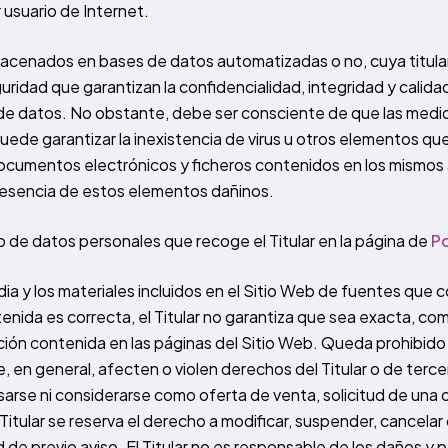
r usuario de Internet.
lmacenados en bases de datos automatizadas o no, cuya titula
guridad que garantizan la confidencialidad, integridad y calid
 de datos. No obstante, debe ser consciente de que las medid
puede garantizar la inexistencia de virus u otros elementos q
documentos electrónicos y ficheros contenidos en los mismos 
presencia de estos elementos dañinos.
o de datos personales que recoge el Titular en la página de
Po
dia y los materiales incluidos en el Sitio Web de fuentes que c
nida es correcta, el Titular no garantiza que sea exacta, com
ción contenida en las páginas del Sitio Web. Queda prohibido t
 que, en general, afecten o violen derechos del Titular o de t
usarse ni considerarse como oferta de venta, solicitud de una
tular se reserva el derecho a modificar, suspender, cancelar o 
de previo aviso. El Titular no es responsable de los daños y per