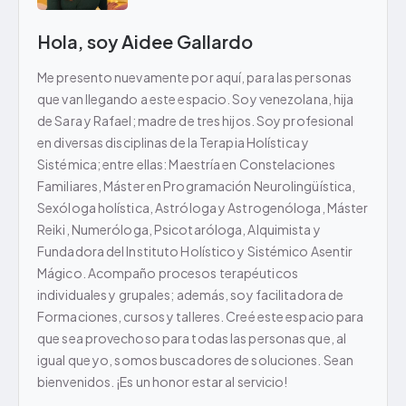
Hola, soy Aidee Gallardo
Me presento nuevamente por aquí, para las personas
que van llegando a este espacio. Soy venezolana, hija
de Sara y Rafael; madre de tres hijos. Soy profesional
en diversas disciplinas de la Terapia Holística y
Sistémica; entre ellas: Maestría en Constelaciones
Familiares, Máster en Programación Neurolingüística,
Sexóloga holística, Astróloga y Astrogenóloga, Máster
Reiki, Numeróloga, Psicotaróloga, Alquimista y
Fundadora del Instituto Holístico y Sistémico Asentir
Mágico. Acompaño procesos terapéuticos
individuales y grupales; además, soy facilitadora de
Formaciones, cursos y talleres. Creé este espacio para
que sea provechoso para todas las personas que, al
igual que yo, somos buscadores de soluciones. Sean
bienvenidos. ¡Es un honor estar al servicio!